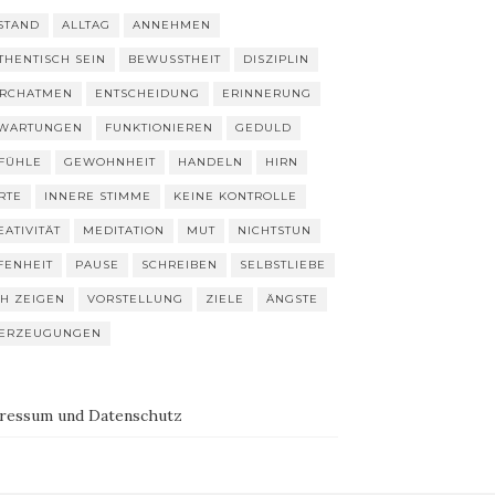
STAND
ALLTAG
ANNEHMEN
THENTISCH SEIN
BEWUSSTHEIT
DISZIPLIN
RCHATMEN
ENTSCHEIDUNG
ERINNERUNG
WARTUNGEN
FUNKTIONIEREN
GEDULD
FÜHLE
GEWOHNHEIT
HANDELN
HIRN
RTE
INNERE STIMME
KEINE KONTROLLE
EATIVITÄT
MEDITATION
MUT
NICHTSTUN
FENHEIT
PAUSE
SCHREIBEN
SELBSTLIEBE
CH ZEIGEN
VORSTELLUNG
ZIELE
ÄNGSTE
ERZEUGUNGEN
ressum und Datenschutz