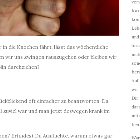
ver
for
kom
Leb
und
bra
 in die Knochen fährt, lässt das wöchentliche
nic
en wir uns zwingen rauszugehen oder bleiben wir
son
plin durchziehen?
her
Auf
wir 
Dir
rückblickend oft einfacher zu beantworten. Da
dar
l zuviel war und man jetzt deswegen krank im
mitm
.
frei
onen? Erfindest Du Ausflüchte, warum etwas gar
War