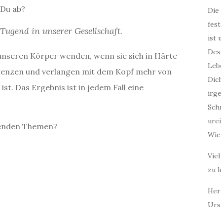
 Du ab?
Die 
fes
 Tugend in unserer Gesellschaft.
ist 
Des
 unseren Körper wenden, wenn sie sich in Härte
Leb
Grenzen und verlangen mit dem Kopf mehr von
Dic
st. Das Ergebnis ist in jedem Fall eine
irg
Sch
ure
lgenden Themen?
Wie 
Viel
zu l
Herz
Urs