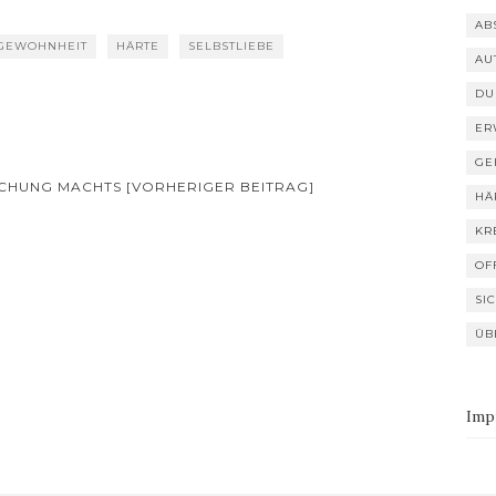
AB
GEWOHNHEIT
HÄRTE
SELBSTLIEBE
AU
DU
ER
GE
SCHUNG MACHTS [VORHERIGER BEITRAG]
HÄ
KR
OF
SI
ÜB
Imp