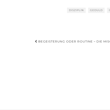
DISZIPLIN
GEDULD
Beitragsnavigation
BEGEISTERUNG ODER ROUTINE – DIE MI