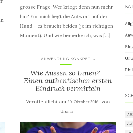
er
KA
grosse Frage: Wer kriegt denn nun mehr
hin? Für mich liegt die Antwort auf der
ln
All
Hand – es braucht beides (je im richtigen
Anw
Moment). Und wie bemerke ich, was […]
Blo
...
Gru
ANWENDUNG KONKRET
Phi
Wie Aussen so Innen? –
Einen authentischen ersten
Eindruck vermitteln
SC
Veröffentlicht am
von
29. Oktober 2016
Ursina
AB
AU
DU