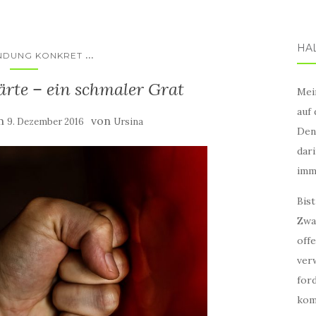
HA
...
NDUNG KONKRET
ärte – ein schmaler Grat
Mei
auf
am
von
9. Dezember 2016
Ursina
Den
dar
imm
Bist
Zwa
offe
ver
for
kom