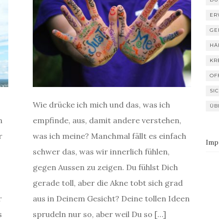
ER
GE
HÄ
KR
OF
SI
Wie drücke ich mich und das, was ich
ÜB
n
empfinde, aus, damit andere verstehen,
r
was ich meine? Manchmal fällt es einfach
Imp
schwer das, was wir innerlich fühlen,
gegen Aussen zu zeigen. Du fühlst Dich
gerade toll, aber die Akne tobt sich grad
r
aus in Deinem Gesicht? Deine tollen Ideen
s
sprudeln nur so, aber weil Du so […]