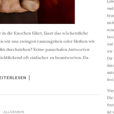
Leb
und
bra
nic
son
 in die Knochen fährt, lässt das wöchentliche
her
en wir uns zwingen rauszugehen oder bleiben wir
Auf
plin durchziehen? Keine pauschalen Antworten
wir 
rückblickend oft einfacher zu beantworten. Da
Dir
dar
mitm
EITERLESEN
frei
War
Die 
fes
ist 
ALLGEMEIN