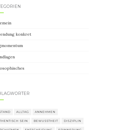
TEGORIEN
gemein
endung konkret
gmomentum
ndlagen
losophisches
HLAGWÖRTER
STAND
ALLTAG
ANNEHMEN
THENTISCH SEIN
BEWUSSTHEIT
DISZIPLIN
RCHATMEN
ENTSCHEIDUNG
ERINNERUNG