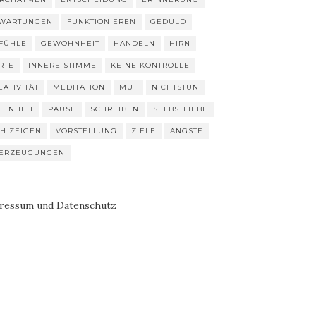
WARTUNGEN
FUNKTIONIEREN
GEDULD
FÜHLE
GEWOHNHEIT
HANDELN
HIRN
RTE
INNERE STIMME
KEINE KONTROLLE
EATIVITÄT
MEDITATION
MUT
NICHTSTUN
FENHEIT
PAUSE
SCHREIBEN
SELBSTLIEBE
CH ZEIGEN
VORSTELLUNG
ZIELE
ÄNGSTE
ERZEUGUNGEN
ressum und Datenschutz