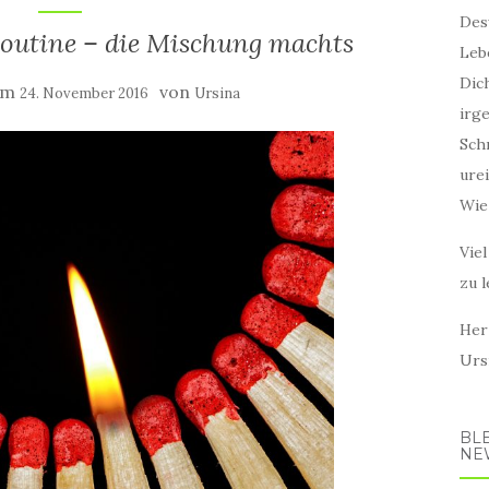
Des
Routine – die Mischung machts
Leb
Dic
 am
von
24. November 2016
Ursina
irg
Sch
ure
Wie 
Viel
zu l
Herz
Urs
BL
NE